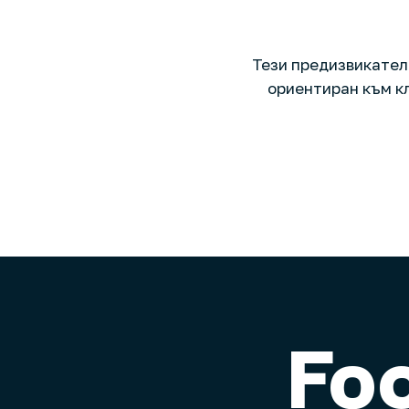
Тези предизвикател
ориентиран към к
Fo