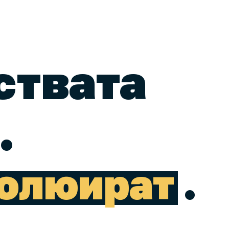
ствата
.
олюират
.