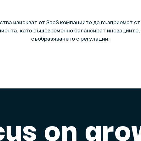
ства изискват от SaaS компаниите да възприемат ст
лиента, като същевременно балансират иновациите,
съобразяването с регулации.
cus on gro