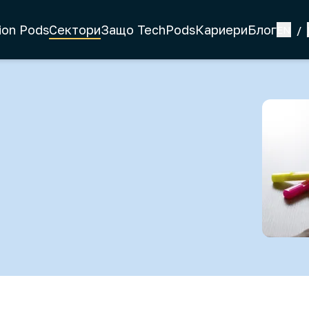
ion Pods
Сектори
Защо TechPods
Кариери
Блог
EN
/