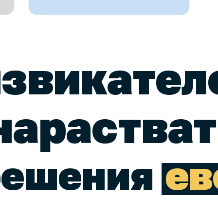
звикател
нарастват
решения
ев