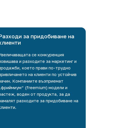
Разходи за придобиване на
клиенти
Увеличаващата се конкуренция
повишава и разходите за маркетинг и
продажби, което прави по-трудно
привличането на клиенти по устойчив
начин. Компаниите възприемат
„фриймиум“ (freemium) модели и
растеж, воден от продукта, за да
намалят разходите за придобиване на
клиенти.