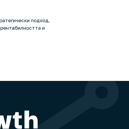
ратегически подход,
 рентабилността и
wth