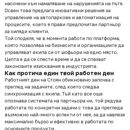
насочени към намаляване на нарушенията на пътя.
Освен това предлага иновативни решения за
управление на автопаркове и автоматизация на
процесите, което я прави предпочитан партньор
за хиляди клиенти.
Той споделя, че в момента работи по платформа,
която позволява на бизнесите и организациите да
управляват екипа си от шофьори на едно място.
Целта е да се спести време и да се спазват
законовите изисквания в индустрията.
Как протича един твой работен ден
Работният ден на Стоян обикновено започва с
преглед на задачите, след което следва
синхронизация с екипа. Тъй като все още
опознава системата на партньора ни, той редува
работата по конкретни задачи с това да прегледа
възможно най-много аспекти от нея, за да навлезе
максимално бързо и ефективно в работата по
основните продукти.