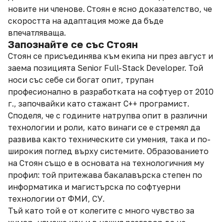
новите ни членове. Стоян е ясно доказателство, че
скоростта на адаптация може да бъде
впечатляваща.
Запознайте се със Стоян
Стоян се присъединява към екипа ни през август и
заема позицията Senior Full-Stack Developer. Той
носи със себе си богат опит, трупан
професионално в разработката на софтуер от 2010
г., започвайки като стажант C++ програмист.
Споделя, че с годините натрупва опит в различни
технологии и роли, като винаги се е стремял да
развива както техническите си умения, така и по-
широкия поглед върху системите. Образованието
на Стоян също е в основата на технологичния му
профил: той притежава бакалавърска степен по
информатика и магистърска по софтуерни
технологии от ФМИ, СУ.
Тъй като той е от колегите с много чувство за