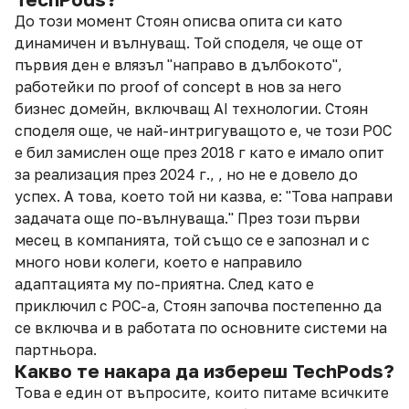
До този момент Стоян описва опита си като
динамичен и вълнуващ. Той споделя, че още от
първия ден е влязъл "направо в дълбокото",
работейки по proof of concept в нов за него
бизнес домейн, включващ AI технологии. Стоян
споделя още, че най-интригуващото е, че този PОC
е бил замислен още през 2018 г като е имало опит
за реализация през 2024 г., , но не е довело до
успех. А това, което той ни казва, е: "Това направи
задачата още по-вълнуваща." През този първи
месец в компанията, той също се е запознал и с
много нови колеги, което е направило
адаптацията му по-приятна. След като е
приключил с PОC-а, Стоян започва постепенно да
се включва и в работата по основните системи на
партньора.
Какво те накара да избереш TechPods?
Това е един от въпросите, които питаме всичките