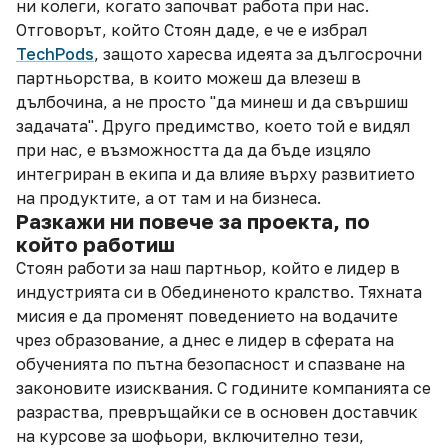
ни колеги, когато започват работа при нас.
Отговорът, който Стоян даде, е че е избрал
TechPods
, защото харесва идеята за дългосрочни
партньорства, в които можеш да влезеш в
дълбочина, а не просто "да минеш и да свършиш
задачата". Друго предимство, което той е видял
при нас, е възможността да да бъде изцяло
интегриран в екипа и да влияе върху развитието
на продуктите, а от там и на бизнеса.
Разкажи ни повече за проекта, по
който работиш
Стоян работи за наш партньор, който е лидер в
индустрията си в Обединеното кралство. Тяхната
мисия е да променят поведението на водачите
чрез образование, а днес е лидер в сферата на
обученията по пътна безопасност и спазване на
законовите изисквания. С годините компанията се
разраства, превръщайки се в основен доставчик
на курсове за шофьори, включително тези,