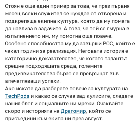
Стоян е още един пример за това, че през първия
месец всеки служител се нуждае от отворена и
подкрепяща екипна култура, която да му помага
да навлиза в задачите. А това, че той се гмурна в
изпълнението им, му помогна още повече.
Особено способността му да завърши POC, който е
чакал години за реализация. Неговата история е
категорично доказателство, че когато талантът
срещне подходящата среда, големите
предизвикателства бързо се превръщат във
впечатляващи успехи.
Ако искате да разберете повече за културата на
TechPods
и какво се случва зад кулисите, следете
нашия блог и социалните ни мрежи. Очаквайте
скоро и историята на
Драгомир
, който се
присъедини към екипа ни през август.