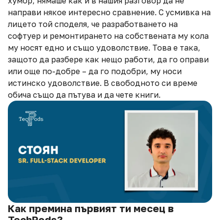
хумор, нямаше как и в нашия разговор да не
направи някое интересно сравнение. С усмивка на
лицето той споделя, че разработването на
софтуер и ремонтирането на собствената му кола
му носят едно и също удоволствие. Това е така,
защото да разбере как нещо работи, да го оправи
или още по-добре – да го подобри, му носи
истинско удоволствие. В свободното си време
обича също да пътува и да чете книги.
Как премина първият ти месец в
TechPods?