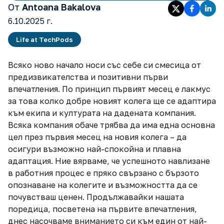
От
Antoana Bakalova
6.10.2025 г.
Life at TechPods
Всяко ново начало носи със себе си смесица от
предизвикателства и позитивни първи
впечатления. По принцип първият месец е лакмус
за това колко добре новият колега ще се адаптира
към екипа и културата на дадената компания.
Всяка компания обаче трябва да има една основна
цел през първия месец на новия колега – да
осигури възможно най-спокойна и плавна
адаптация. Ние вярваме, че успешното навлизане
в работния процес е пряко свързано с бързото
опознаване на колегите и възможността да се
почувстваш ценен. Продължавайки нашата
поредица, посветена на първите впечатления,
днес насочваме вниманието си към един от най-