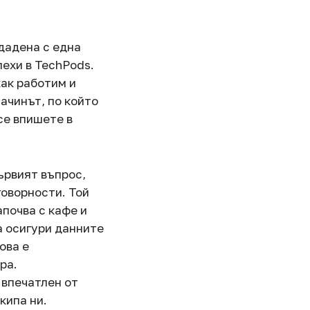
дадена с една
пехи в TechPods.
как работим и
ачинът, по който
се впишете в
ървият въпрос,
говорности. Той
апочва с кафе и
а осигури данните
ова е
ра.
 впечатлен от
кипа ни.