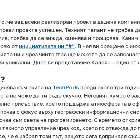
го, че зад всеки реализиран проект в дадена компани
прави проекта успешен. Техният талант не трябва д
тив, трябва да се вижда, оценява и поощрява. Каним 
ервю от
инициативата ни “#”
. В нея ви срещаме с ин
ията ни и чрез чийто глас ще можете да се запознает
ви уникални. Днес ви представяме Калоян – един от 
н?
инява към екипа на
TechPods
преди около три години
кога не може да ти бъде скучно. Неговият хумор е за
илно присъствие, което поддържа атмосферата в оф
апочва с фокус върху географски информационни сис
очва към света на програмирането. С времето откри
и тяхното управление чрез код, което го отвежда до 
се, че е избрал този път, защото сега допринася със