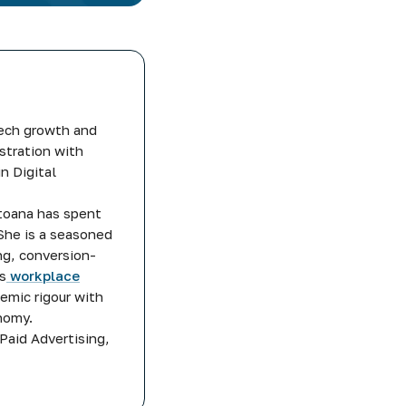
tech growth and
stration with
n Digital
ntoana has spent
She is a seasoned
ng, conversion-
s
workplace
emic rigour with
onomy.
Paid Advertising,