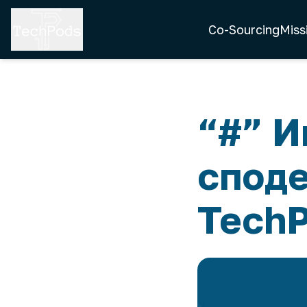
Co-Sourcing
Miss
“#” И
споде
Tech