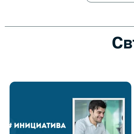
More posts related to
“#” Инициатива: Калоян споделя
Св