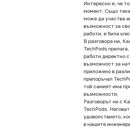
Интересно е, че то
момент. Също така
може да участва а
възможност за сво
работи, е била кл
В разговора ни, Ка
TechPods прилага.
работи директно с 
възможност за нат
приложено в разли
препоръчал TechPo
той самият има пр
възможности.
Разговорът ни с Ка
TechPods. Неговат
удоволствието, кое
в нашите инженери