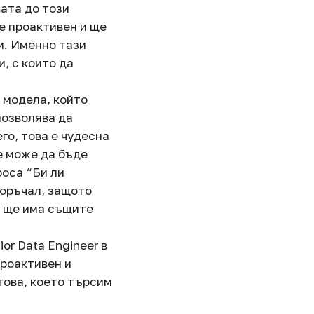
вата до този
е проактивен и ще
и. Именно тази
, с които да
g модела, който
позволява да
го, това е чудесна
е може да бъде
роса “Би ли
поръчал, защото
, ще има същите
or Data Engineer в
проактивен и
 това, което търсим