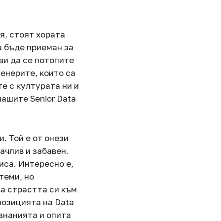
я, стоят хората
а бъде приеман за
ви да се потопите
женерите, които са
е с културата ни и
нашите Senior Data
. Той е от онези
качлив и забавен.
иса. Интересно е,
теми, но
ва страстта си към
позицията на Data
 знанията и опита