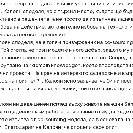
зи отговор ни го дават всички участници в инициати
, Калоян споделя, че е търсил място, където ще бъд
ктивно в решенията, а не просто да изпълнява задач
бода на действие, включително избора на технологии
ючова за неговото решение.
лоян споделя, че е голям привърженик на co-sourcin
 Той смята, че този модел е много добър, защото му 
крайния клиент като част от неговия екип. Според не
рупване на “domain knowledge”, което впоследстви
чни проекти. На края на интервюто зададохме и въп
ds на приятел?”. Калоян ясно заявява, че би ни пре
екрасен опит и вярва, че всеки, който се присъедини
лоян ни даде ценен поглед върху живота на един Seni
а отдаденост към работата, желанието му да бъде 
то изпитва от co-sourcing модела, са в основата на
. Благодарим на Калоян, че сподели своя опит.