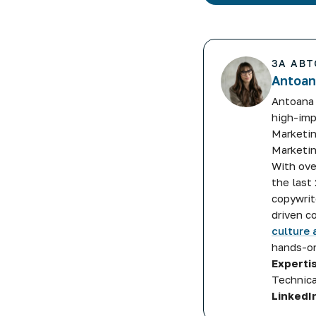
ЗА АВТ
Antoan
Antoana 
high-imp
Marketin
Marketin
With ove
the last
copywrit
driven c
culture 
hands-on
Experti
Technica
LinkedIn