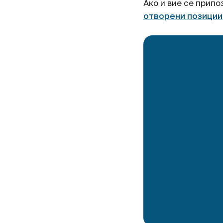
Ако и вие се прип
отворени позиции