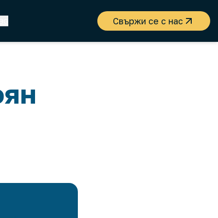
Свържи се с нас
BG
оян