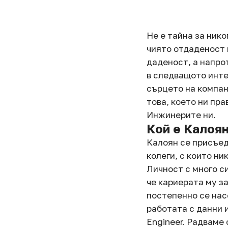
Не е тайна за нико
чиято отдаденост 
даденост, а напро
в следващото инт
сърцето на компан
това, което ни пра
Инжинерите ни.
Кой е Калоя
Калоян се присъед
колеги, с които ни
Личност с много с
че кариерата му з
постепенно се нас
работата с данни 
Engineer. Радваме 