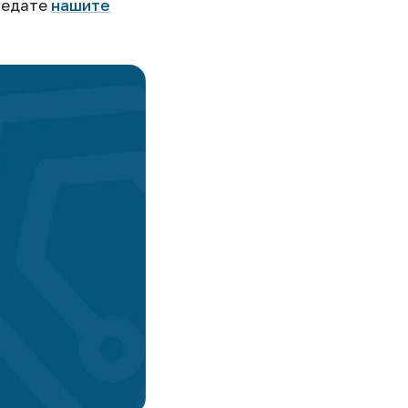
гледате
нашите