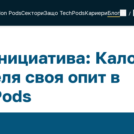
ion Pods
Сектори
Защо TechPods
Кариери
Блог
EN
/
нициатива: Кал
ля своя опит в
Pods