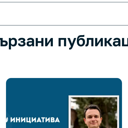
 своя опит в TechPods
ързани публика