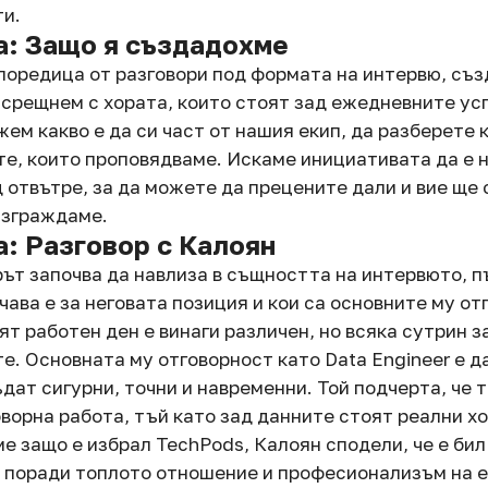
ти.
а: Защо я създадохме
поредица от разговори под формата на интервю, съз
и срещнем с хората, които стоят зад ежедневните ус
ем какво е да си част от нашия екип, да разберете 
те, които проповядваме. Искаме инициативата да е н
д отвътре, за да можете да прецените дали и вие ще 
изграждаме.
: Разговор с Калоян
рът започва да навлиза в същността на интервюто, п
ава е за неговата позиция и кои са основните му от
ят работен ден е винаги различен, но всяка сутрин з
те. Основната му отговорност като Data Engineer е д
дат сигурни, точни и навременни. Той подчерта, че т
ворна работа, тъй като зад данните стоят реални хо
ме защо е избрал TechPods, Калоян сподели, че е бил
 поради топлото отношение и професионализъм на е