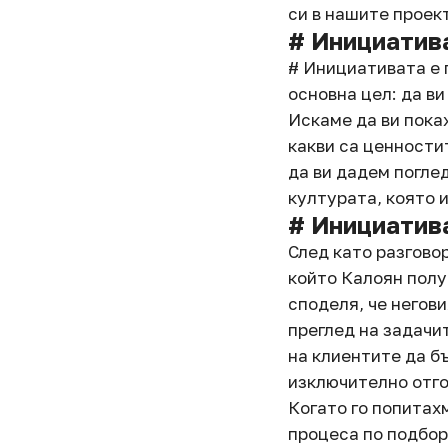
си в нашите проек
# Инициатив
# Инициативата е 
основна цел: да в
Искаме да ви покаж
какви са ценности
да ви дадем погле
културата, която 
# Инициатива
След като разгово
който Калоян получ
споделя, че негови
преглед на задачи
на клиентите да бъ
изключително отго
Когато го попитах
процеса по подбор